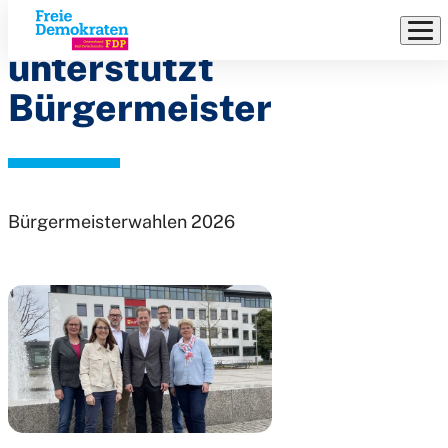
FDP
Direkt
zum
unterstützt
Inhalt
Bürgermeister
Bürgermeisterwahlen 2026